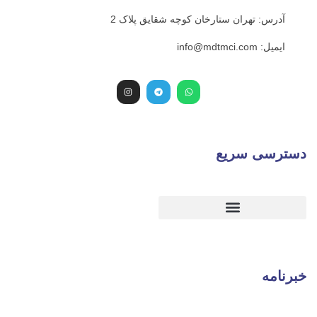
 ستارخان کوچه شقایق پلاک 2
یع