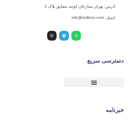
 ستارخان کوچه شقایق پلاک 2
یع